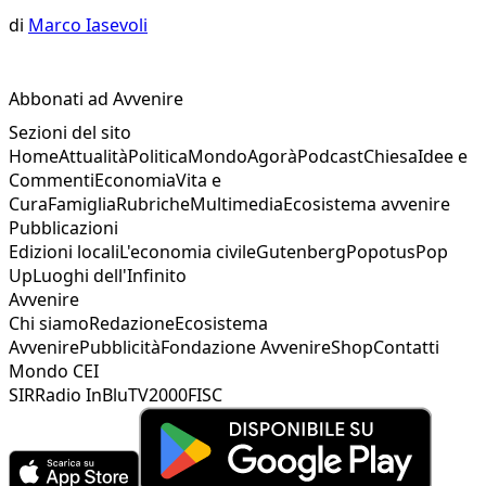
di
Marco Iasevoli
Abbonati ad Avvenire
Sezioni del sito
Home
Attualità
Politica
Mondo
Agorà
Podcast
Chiesa
Idee e
Commenti
Economia
Vita e
Cura
Famiglia
Rubriche
Multimedia
Ecosistema avvenire
Pubblicazioni
Edizioni locali
L'economia civile
Gutenberg
Popotus
Pop
Up
Luoghi dell'Infinito
Avvenire
Chi siamo
Redazione
Ecosistema
Avvenire
Pubblicità
Fondazione Avvenire
Shop
Contatti
Mondo CEI
SIR
Radio InBlu
TV2000
FISC