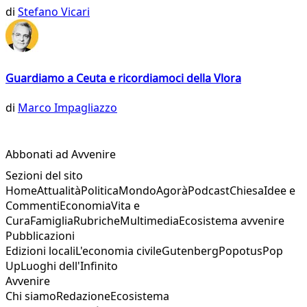
di
Stefano Vicari
Guardiamo a Ceuta e ricordiamoci della Vlora
di
Marco Impagliazzo
Abbonati ad Avvenire
Sezioni del sito
Home
Attualità
Politica
Mondo
Agorà
Podcast
Chiesa
Idee e
Commenti
Economia
Vita e
Cura
Famiglia
Rubriche
Multimedia
Ecosistema avvenire
Pubblicazioni
Edizioni locali
L'economia civile
Gutenberg
Popotus
Pop
Up
Luoghi dell'Infinito
Avvenire
Chi siamo
Redazione
Ecosistema