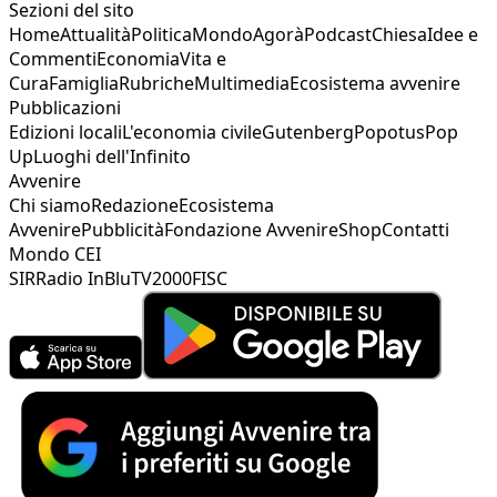
Sezioni del sito
Home
Attualità
Politica
Mondo
Agorà
Podcast
Chiesa
Idee e
Commenti
Economia
Vita e
Cura
Famiglia
Rubriche
Multimedia
Ecosistema avvenire
Pubblicazioni
Edizioni locali
L'economia civile
Gutenberg
Popotus
Pop
Up
Luoghi dell'Infinito
Avvenire
Chi siamo
Redazione
Ecosistema
Avvenire
Pubblicità
Fondazione Avvenire
Shop
Contatti
Mondo CEI
SIR
Radio InBlu
TV2000
FISC