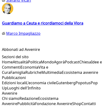
di
Stefano Vicari
Guardiamo a Ceuta e ricordiamoci della Vlora
di
Marco Impagliazzo
Abbonati ad Avvenire
Sezioni del sito
Home
Attualità
Politica
Mondo
Agorà
Podcast
Chiesa
Idee e
Commenti
Economia
Vita e
Cura
Famiglia
Rubriche
Multimedia
Ecosistema avvenire
Pubblicazioni
Edizioni locali
L'economia civile
Gutenberg
Popotus
Pop
Up
Luoghi dell'Infinito
Avvenire
Chi siamo
Redazione
Ecosistema
Avvenire
Pubblicità
Fondazione Avvenire
Shop
Contatti