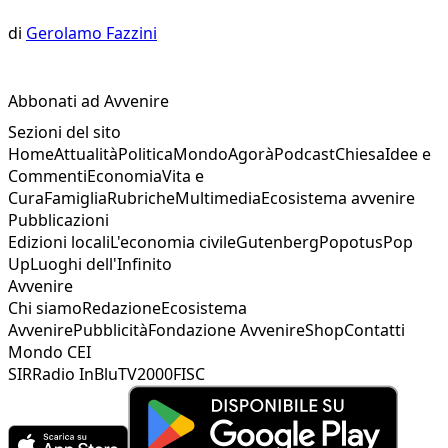
di
Gerolamo Fazzini
Abbonati ad Avvenire
Sezioni del sito
Home
Attualità
Politica
Mondo
Agorà
Podcast
Chiesa
Idee e
Commenti
Economia
Vita e
Cura
Famiglia
Rubriche
Multimedia
Ecosistema avvenire
Pubblicazioni
Edizioni locali
L'economia civile
Gutenberg
Popotus
Pop
Up
Luoghi dell'Infinito
Avvenire
Chi siamo
Redazione
Ecosistema
Avvenire
Pubblicità
Fondazione Avvenire
Shop
Contatti
Mondo CEI
SIR
Radio InBlu
TV2000
FISC