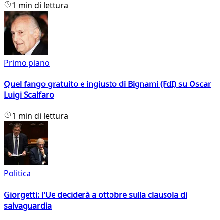
1 min di lettura
Primo piano
Quel fango gratuito e ingiusto di Bignami (FdI) su Oscar
Luigi Scalfaro
1 min di lettura
Politica
Giorgetti: l'Ue deciderà a ottobre sulla clausola di
salvaguardia