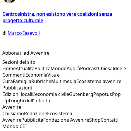
Centrosinistra, non esistono vere coalizioni senza
progetto culturale
di
Marco Iasevoli
Abbonati ad Avvenire
Sezioni del sito
Home
Attualità
Politica
Mondo
Agorà
Podcast
Chiesa
Idee e
Commenti
Economia
Vita e
Cura
Famiglia
Rubriche
Multimedia
Ecosistema avvenire
Pubblicazioni
Edizioni locali
L'economia civile
Gutenberg
Popotus
Pop
Up
Luoghi dell'Infinito
Avvenire
Chi siamo
Redazione
Ecosistema
Avvenire
Pubblicità
Fondazione Avvenire
Shop
Contatti
Mondo CEI