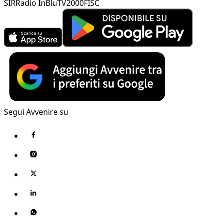
SIR
Radio InBlu
TV2000
FISC
Segui Avvenire su