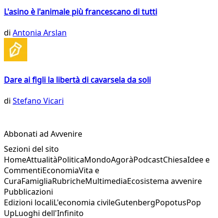
L'asino è l'animale più francescano di tutti
di
Antonia Arslan
Dare ai figli la libertà di cavarsela da soli
di
Stefano Vicari
Abbonati ad Avvenire
Sezioni del sito
Home
Attualità
Politica
Mondo
Agorà
Podcast
Chiesa
Idee e
Commenti
Economia
Vita e
Cura
Famiglia
Rubriche
Multimedia
Ecosistema avvenire
Pubblicazioni
Edizioni locali
L'economia civile
Gutenberg
Popotus
Pop
Up
Luoghi dell'Infinito