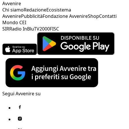
Avvenire
Chi siamo
Redazione
Ecosistema
Avvenire
Pubblicità
Fondazione Avvenire
Shop
Contatti
Mondo CEI
SIR
Radio InBlu
TV2000
FISC
Segui Avvenire su