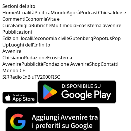
Sezioni del sito
Home
Attualità
Politica
Mondo
Agorà
Podcast
Chiesa
Idee e
Commenti
Economia
Vita e
Cura
Famiglia
Rubriche
Multimedia
Ecosistema avvenire
Pubblicazioni
Edizioni locali
L'economia civile
Gutenberg
Popotus
Pop
Up
Luoghi dell'Infinito
Avvenire
Chi siamo
Redazione
Ecosistema
Avvenire
Pubblicità
Fondazione Avvenire
Shop
Contatti
Mondo CEI
SIR
Radio InBlu
TV2000
FISC