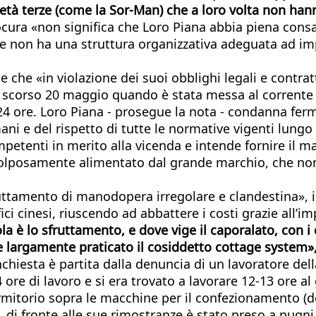
cietà terze (come la Sor-Man) che a loro volta non han
procura «non significa che Loro Piana abbia piena cons
e non ha una struttura organizzativa adeguata ad im
 che «in violazione dei suoi obblighi legali e contratt
llo scorso 20 maggio quando è stata messa al corrente
24 ore. Loro Piana - prosegue la nota - condanna ferma
ni e del rispetto di tutte le normative vigenti lungo l
mpetenti in merito alla vicenda e intende fornire il m
colposamente alimentato dal grande marchio, che non 
ruttamento di manodopera irregolare e clandestina», 
ci cinesi, riuscendo ad abbattere i costi grazie all’
ola è lo sfruttamento, e dove vige il caporalato, con i 
 largamente praticato il cosiddetto cottage system», d
inchiesta è partita dalla denuncia di un lavoratore de
re di lavoro e si era trovato a lavorare 12-13 ore al g
mitorio sopra le macchine per il confezionamento (dov
io, di fronte alle sue rimostranze è stato preso a pug