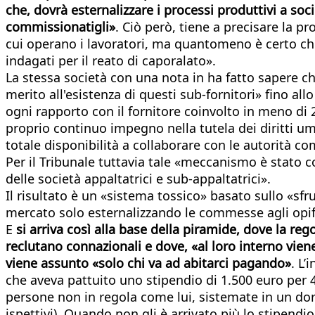
che, dovrà esternalizzare i processi produttivi a so
commissionatigli»
. Ciò però, tiene a precisare la 
cui operano i lavoratori, ma quantomeno è certo ch
indagati per il reato di caporalato».
La stessa società con una nota in ha fatto sapere che
merito all'esistenza di questi sub-fornitori» fino a
ogni rapporto con il fornitore coinvolto in meno di 
proprio continuo impegno nella tutela dei diritti uma
totale disponibilità a collaborare con le autorità co
Per il Tribunale tuttavia tale «meccanismo è stato 
delle società appaltatrici e sub-appaltatrici».
Il risultato è un «sistema tossico» basato sullo «sf
mercato solo esternalizzando le commesse agli opifi
E
si arriva così alla base della piramide, dove la reg
reclutano connazionali e dove, «al loro interno viene
viene assunto «solo chi va ad abitarci pagando»
. L’
che aveva pattuito uno stipendio di 1.500 euro per 4 o
persone non in regola come lui, sistemate in un dor
ispettivi). Quando non gli è arrivato più lo stipend