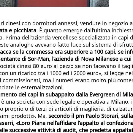
i cinesi con dormitori annessi, vendute in negozio a
ata e picchiata
. È quanto emerge dall’ultima inchiest
na. Prima dell’azienda vercellese specializzata in capi
ste analoghe avevano fatto luce sul sistema di sfrut
giacca se la commessa era superiore a 100 capi, se inf
entante di Sor-Man, l’azienda di Nova Milanese a cui 
società cinesi 80 euro al pezzo se non facevano il taglio
 con un ricarico tra i 1000 ed i 2000 euro», si legge n
i commissionati, ma i numeri erano molto più contenu
ciate le esternalizzazioni.
nto dei capi in subappalto dalla Evergreen di Milano
 è una società con sede legale e operativa a Milano, i
proprio o di terzi di articoli di maglieria, di calzatu
imi prodotti». Ma,
secondo il pm Paolo Storari, sulla
ssarri, «Loro Piana nell’affidare l’appalto al confezi
alle successive attività di audit, che predetta appalt