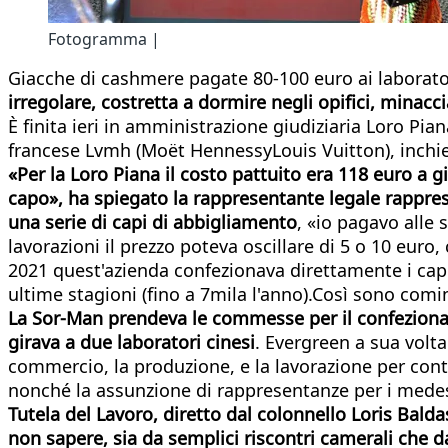
Fotogramma |
Giacche di cashmere pagate 80-100 euro ai laborator
irregolare, costretta a dormire negli opifici, minacci
È finita ieri in amministrazione giudiziaria Loro Pia
francese Lvmh (Moët HennessyLouis Vuitton), inchie
«Per la Loro Piana il costo pattuito era 118 euro a 
capo», ha spiegato la rappresentante legale rappres
una serie di capi di abbigliamento
, «io pagavo alle 
lavorazioni il prezzo poteva oscillare di 5 o 10 euro,
2021 quest'azienda confezionava direttamente i cap
ultime stagioni (fino a 7mila l'anno).Così sono comin
La Sor-Man prendeva le commesse per il confezioname
girava a due laboratori cinesi
. Evergreen a sua volta
commercio, la produzione, e la lavorazione per conto 
nonché la assunzione di rappresentanze per i medes
Tutela del Lavoro, diretto dal colonnello Loris Balda
non sapere, sia da semplici riscontri camerali che d