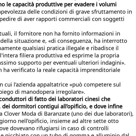
no le capacità produttive per evadere i volumi
apevolezza delle condizioni di grave sfruttamento in
pedire di aver rapporti commerciali con soggetti
uali, il fornitore non ha fornito informazioni in
 della situazione e, «di conseguenza, ha interrotto
mente qualsiasi pratica illegale e ribadisce il
'intera filiera produttiva ed esprime la propria
assimo supporto per eventuali ulteriori indagini».
ha verificato la reale capacità imprenditoriale
in cui l’azienda appaltatrice «può competere sul
impiego di manodopera irregolare».
conduttori di fatto dei laboratori cinesi che
ei dormitori contigui all’opificio, e dove infine
lla Clover Moda di Baranzate (uno dei due laboratori),
iorno nell’opificio, insieme ad altre sette otto
e dovevano rifugiarsi in caso di controlli
ni e picchiato con un tubo di gomma e alluminio dal