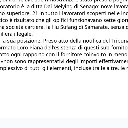
aboratorio è la ditta Dai Meiying di Senago: nove lavor
no superiore. 21 in tutto i lavoratori scoperti nelle i
o è risultato che gli opifici funzionavano sette giorni
a società cartiera, la Hu Sufang di Samarate, senza 
liera illegale.
a sua posizione. Preso atto della notifica del Tribuna
nformato Loro Piana dell'esistenza di questi sub-forni
otto ogni rapporto con il fornitore coinvolto in meno
te «non sono rappresentativi degli importi effettivame
plessivo di tutti gli elementi, incluse tra le altre, le