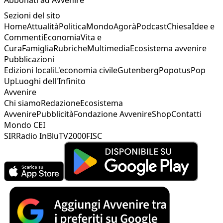
Sezioni del sito
Home
Attualità
Politica
Mondo
Agorà
Podcast
Chiesa
Idee e
Commenti
Economia
Vita e
Cura
Famiglia
Rubriche
Multimedia
Ecosistema avvenire
Pubblicazioni
Edizioni locali
L'economia civile
Gutenberg
Popotus
Pop
Up
Luoghi dell'Infinito
Avvenire
Chi siamo
Redazione
Ecosistema
Avvenire
Pubblicità
Fondazione Avvenire
Shop
Contatti
Mondo CEI
SIR
Radio InBlu
TV2000
FISC