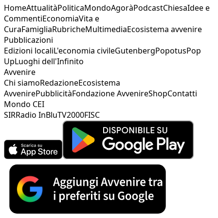
Home
Attualità
Politica
Mondo
Agorà
Podcast
Chiesa
Idee e
Commenti
Economia
Vita e
Cura
Famiglia
Rubriche
Multimedia
Ecosistema avvenire
Pubblicazioni
Edizioni locali
L'economia civile
Gutenberg
Popotus
Pop
Up
Luoghi dell'Infinito
Avvenire
Chi siamo
Redazione
Ecosistema
Avvenire
Pubblicità
Fondazione Avvenire
Shop
Contatti
Mondo CEI
SIR
Radio InBlu
TV2000
FISC