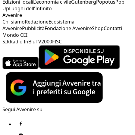
Edizioni locali
L'economia civile
Gutenberg
Popotus
Pop
Up
Luoghi dell'Infinito
Avvenire
Chi siamo
Redazione
Ecosistema
Avvenire
Pubblicità
Fondazione Avvenire
Shop
Contatti
Mondo CEI
SIR
Radio InBlu
TV2000
FISC
Segui Avvenire su