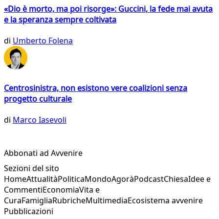
«Dio è morto, ma poi risorge»: Guccini, la fede mai avuta
e la speranza sempre coltivata
di
Umberto Folena
Centrosinistra, non esistono vere coalizioni senza
progetto culturale
di
Marco Iasevoli
Abbonati ad Avvenire
Sezioni del sito
Home
Attualità
Politica
Mondo
Agorà
Podcast
Chiesa
Idee e
Commenti
Economia
Vita e
Cura
Famiglia
Rubriche
Multimedia
Ecosistema avvenire
Pubblicazioni