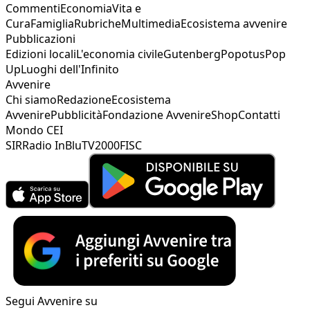
Commenti
Economia
Vita e
Cura
Famiglia
Rubriche
Multimedia
Ecosistema avvenire
Pubblicazioni
Edizioni locali
L'economia civile
Gutenberg
Popotus
Pop
Up
Luoghi dell'Infinito
Avvenire
Chi siamo
Redazione
Ecosistema
Avvenire
Pubblicità
Fondazione Avvenire
Shop
Contatti
Mondo CEI
SIR
Radio InBlu
TV2000
FISC
Segui Avvenire su