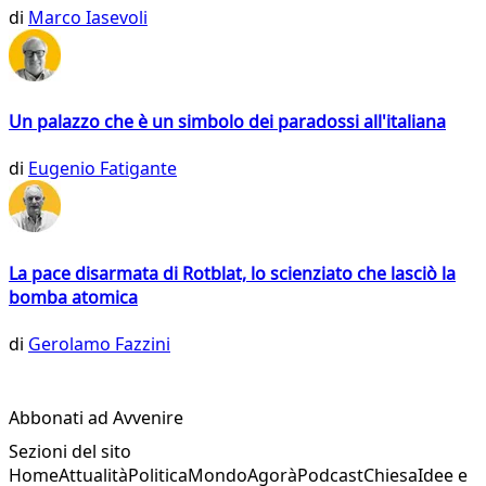
di
Marco Iasevoli
Un palazzo che è un simbolo dei paradossi all'italiana
di
Eugenio Fatigante
La pace disarmata di Rotblat, lo scienziato che lasciò la
bomba atomica
di
Gerolamo Fazzini
Abbonati ad Avvenire
Sezioni del sito
Home
Attualità
Politica
Mondo
Agorà
Podcast
Chiesa
Idee e