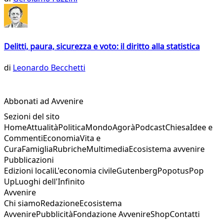
Delitti, paura, sicurezza e voto: il diritto alla statistica
di
Leonardo Becchetti
Abbonati ad Avvenire
Sezioni del sito
Home
Attualità
Politica
Mondo
Agorà
Podcast
Chiesa
Idee e
Commenti
Economia
Vita e
Cura
Famiglia
Rubriche
Multimedia
Ecosistema avvenire
Pubblicazioni
Edizioni locali
L'economia civile
Gutenberg
Popotus
Pop
Up
Luoghi dell'Infinito
Avvenire
Chi siamo
Redazione
Ecosistema
Avvenire
Pubblicità
Fondazione Avvenire
Shop
Contatti