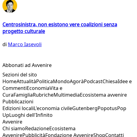
Centrosinistra, non esistono vere coalizioni senza
progetto culturale
di
Marco Iasevoli
Abbonati ad Avvenire
Sezioni del sito
Home
Attualità
Politica
Mondo
Agorà
Podcast
Chiesa
Idee e
Commenti
Economia
Vita e
Cura
Famiglia
Rubriche
Multimedia
Ecosistema avvenire
Pubblicazioni
Edizioni locali
L'economia civile
Gutenberg
Popotus
Pop
Up
Luoghi dell'Infinito
Avvenire
Chi siamo
Redazione
Ecosistema
Avvenire
Pubblicità
Fondazione Avvenire
Shop
Contatti