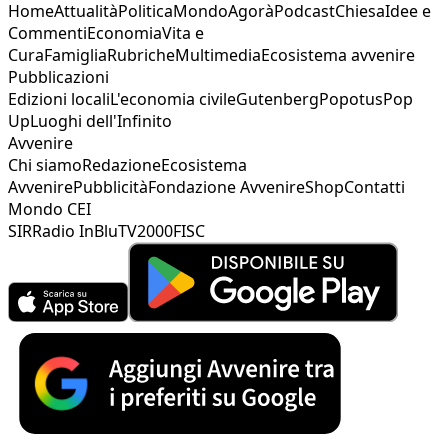
Home
Attualità
Politica
Mondo
Agorà
Podcast
Chiesa
Idee e
Commenti
Economia
Vita e
Cura
Famiglia
Rubriche
Multimedia
Ecosistema avvenire
Pubblicazioni
Edizioni locali
L'economia civile
Gutenberg
Popotus
Pop
Up
Luoghi dell'Infinito
Avvenire
Chi siamo
Redazione
Ecosistema
Avvenire
Pubblicità
Fondazione Avvenire
Shop
Contatti
Mondo CEI
SIR
Radio InBlu
TV2000
FISC