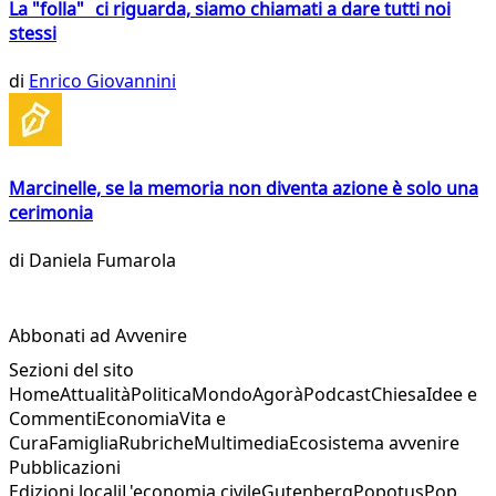
La "folla" ci riguarda, siamo chiamati a dare tutti noi
stessi
di
Enrico Giovannini
Marcinelle, se la memoria non diventa azione è solo una
cerimonia
di
Daniela Fumarola
Abbonati ad Avvenire
Sezioni del sito
Home
Attualità
Politica
Mondo
Agorà
Podcast
Chiesa
Idee e
Commenti
Economia
Vita e
Cura
Famiglia
Rubriche
Multimedia
Ecosistema avvenire
Pubblicazioni
Edizioni locali
L'economia civile
Gutenberg
Popotus
Pop