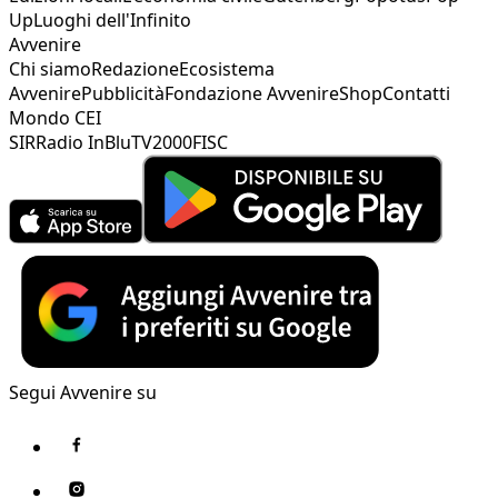
Up
Luoghi dell'Infinito
Avvenire
Chi siamo
Redazione
Ecosistema
Avvenire
Pubblicità
Fondazione Avvenire
Shop
Contatti
Mondo CEI
SIR
Radio InBlu
TV2000
FISC
Segui Avvenire su