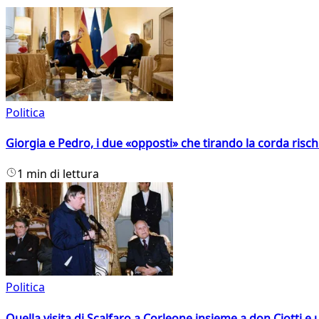
Politica
Giorgia e Pedro, i due «opposti» che tirando la corda risc
1 min di lettura
Politica
Quella visita di Scalfaro a Corleone insieme a don Ciotti e u