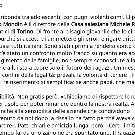
no
furibonda tra adolescenti, con pugni violentissimi. Lì
o Mondin
è il direttore della
Casa salesiana Michele 
tici di
Torino
. Di fronte al disagio giovanile che lo ci
purché si accetti di ammettere gli errori e rigare drit
quasi tutti italiani. Sono stati i primi a rendersi con
c’è stato un confronto molto franco su quanto era a
volgimento delle famiglie, non sempre sconosciute alla
che a lui sta a cuore solo il futuro dei ragazzi. Un m
nfini della legalità: prevale la volontà di tenere i fig
 reinserimento si semplifica: se anche papà, che maga
lità. Non gratis però. «Chiediamo di rispettare le reg
, solo per poter rimanere dentro la nostra realtà. Al
nche alla sensibilità delle aziende che condividono i n
venuto da noi dopo la rissa lo ha fatto perché aveva 
partire». Patti chiari e amicizia lunga, però. «Certi li
tempo fa, da uno zaino ne era spuntato uno. Il ragazz