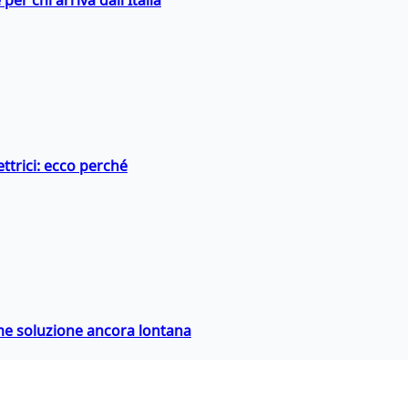
er chi arriva dall'Italia
ttrici: ecco perché
ime soluzione ancora lontana