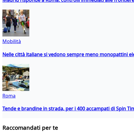
Madrid risponde a Roma: controlli immediati alle frontiere p
Mobilità
Nelle città italiane si vedono sempre meno monopattini ele
Roma
Tende e brandine in strada, per i 400 accampati di Spin T
Raccomandati per te