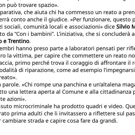
non può trovare spazio».
 riparativa, che aiuta chi ha commesso un reato a pre
, terrà conto anche il giudice. «Per funzionare, questo
zi sociali, comunità locali e associazioni» dice
Silvio 
o da “Con i bambini”. L’iniziativa, che si concluderà
 e Trentino
.
membri hanno preso parte a laboratori pensati per rifl
tro la vittima, per capire che commettere un reato no
faccia, primo perché trova il coraggio di affrontare il
dalità di riparazione, come ad esempio l’impegnarsi in
reato».
 parole. «Chi rompe una panchina e un’altalena magar
tto una lettera aperta al Comune e alla cittadinanza 
te azioni».
issuto microcriminale ha prodotto quadri e video. Que
to prima adulti che li invitassero a riflettere sul pa
r cambiare strada e capire cosa fare da grandi.