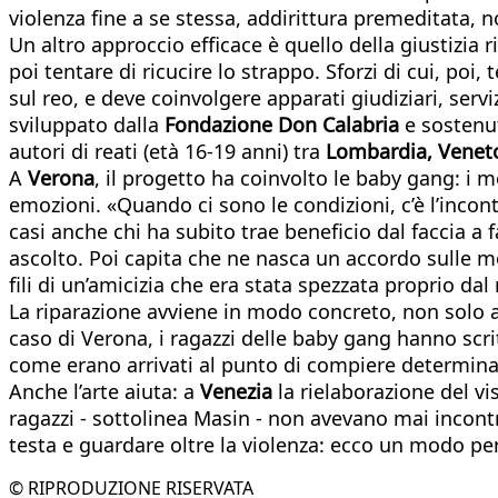
violenza fine a se stessa, addirittura premeditata, 
Un altro approccio efficace è quello della giustizia
poi tentare di ricucire lo strappo. Sforzi di cui, poi
sul reo, e deve coinvolgere apparati giudiziari, servi
sviluppato dalla
Fondazione Don Calabria
e sostenut
autori di reati (età 16-19 anni) tra
Lombardia, Veneto
A
Verona
, il progetto ha coinvolto le baby gang: i 
emozioni. «Quando ci sono le condizioni, c’è l’incon
casi anche chi ha subito trae beneficio dal faccia a 
ascolto. Poi capita che ne nasca un accordo sulle mo
fili di un’amicizia che era stata spezzata proprio dal 
La riparazione avviene in modo concreto, non solo a
caso di Verona, i ragazzi delle baby gang hanno scri
come erano arrivati al punto di compiere determina
Anche l’arte aiuta: a
Venezia
la rielaborazione del v
ragazzi - sottolinea Masin - non avevano mai incontra
testa e guardare oltre la violenza: ecco un modo pe
© RIPRODUZIONE RISERVATA