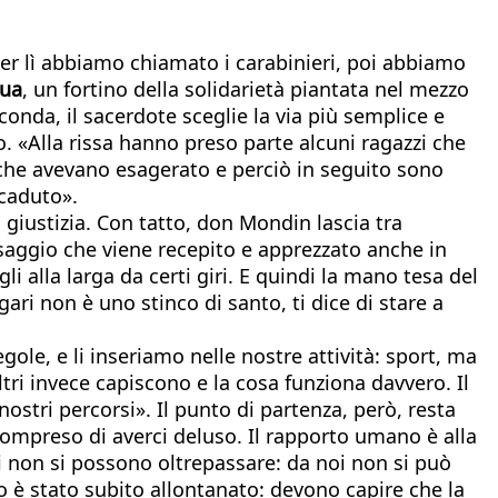
 per lì abbiamo chiamato i carabinieri, poi abbiamo
Rua
, un fortino della solidarietà piantata nel mezzo
rconda, il sacerdote sceglie la via più semplice e
to. «Alla rissa hanno preso parte alcuni ragazzi che
to che avevano esagerato e perciò in seguito sono
ccaduto».
 giustizia. Con tatto, don Mondin lascia tra
essaggio che viene recepito e apprezzato anche in
li alla larga da certi giri. E quindi la mano tesa del
ri non è uno stinco di santo, ti dice di stare a
ole, e li inseriamo nelle nostre attività: sport, ma
tri invece capiscono e la cosa funziona davvero. Il
ostri percorsi». Il punto di partenza, però, resta
compreso di averci deluso. Il rapporto umano è alla
miti non si possono oltrepassare: da noi non si può
o è stato subito allontanato: devono capire che la