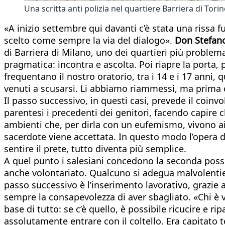
Una scritta anti polizia nel quartiere Barriera di Tori
«A inizio settembre qui davanti c’è stata una rissa 
scelto come sempre la via del dialogo».
Don Stefan
di Barriera di Milano, uno dei quartieri più problema
pragmatica: incontra e ascolta. Poi riapre la porta, 
frequentano il nostro oratorio, tra i 14 e i 17 anni, 
venuti a scusarsi. Li abbiamo riammessi, ma prima 
Il passo successivo, in questi casi, prevede il coin
parentesi i precedenti dei genitori, facendo capire 
ambienti che, per dirla con un eufemismo, vivono ai co
sacerdote viene accettata. In questo modo l’opera di
sentire il prete, tutto diventa più semplice.
A quel punto i salesiani concedono la seconda possibi
anche volontariato. Qualcuno si adegua malvolentieri
passo successivo è l’inserimento lavorativo, grazie a
sempre la consapevolezza di aver sbagliato. «Chi è 
base di tutto: se c’è quello, è possibile ricucire e ri
assolutamente entrare con il coltello. Era capitato 