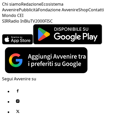
Chi siamo
Redazione
Ecosistema
Avvenire
Pubblicità
Fondazione Avvenire
Shop
Contatti
Mondo CEI
SIR
Radio InBlu
TV2000
FISC
Segui Avvenire su