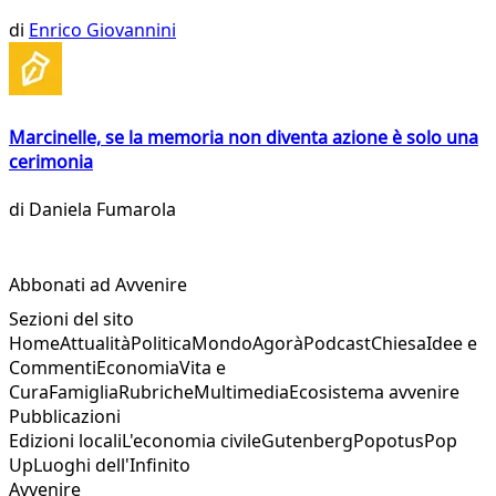
di
Enrico Giovannini
Marcinelle, se la memoria non diventa azione è solo una
cerimonia
di
Daniela Fumarola
Abbonati ad Avvenire
Sezioni del sito
Home
Attualità
Politica
Mondo
Agorà
Podcast
Chiesa
Idee e
Commenti
Economia
Vita e
Cura
Famiglia
Rubriche
Multimedia
Ecosistema avvenire
Pubblicazioni
Edizioni locali
L'economia civile
Gutenberg
Popotus
Pop
Up
Luoghi dell'Infinito
Avvenire