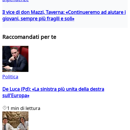
Il vice di don Mazzi, Taverna: «Continueremo ad aiutare i
giovani, sempre più fragili e soli»
Raccomandati per te
Politica
De Luca (Pd): «La sinistra più unita della destra
sull'Europa»
1 min di lettura