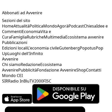
Abbonati ad Avvenire
Sezioni del sito
Home
Attualità
Politica
Mondo
Agorà
Podcast
Chiesa
Idee e
Commenti
Economia
Vita e
Cura
Famiglia
Rubriche
Multimedia
Ecosistema avvenire
Pubblicazioni
Edizioni locali
L'economia civile
Gutenberg
Popotus
Pop
Up
Luoghi dell'Infinito
Avvenire
Chi siamo
Redazione
Ecosistema
Avvenire
Pubblicità
Fondazione Avvenire
Shop
Contatti
Mondo CEI
SIR
Radio InBlu
TV2000
FISC