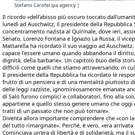
Stefano Carofei ipa agency |
Il ricordo «dell’abisso più oscuro toccato dall’uman
lunedì ad Auschwitz, il presidente della Repubblica
concentramento nazista al Quirinale, dove ieri, ass
Senato, Lorenzo Fontana e Ignazio La Russa, il vicepr
Mattarella ha ricordato il suo viaggio ad Auschwitz
capace l'essere umano quando abbandona il diritto, la
dignità, della barbarie». Un capitolo buio della stor
difficili come quelli che stiamo attraversando, in cui
Il presidente della Repubblica ha ricordato le resp
frutto di un pensiero e di una mentalità piuttosto di
delle leggi razziste, ignominiosamente emanate anche 
di Salò furono complici e collaboratori, fino alla so
appartiene a quello stesso genere umano che oggi gu
tratti di un passato che non può tornare».
Diventa allora importante comprendere che «con la de
del tutto rimarginate». Perché, è vero, «era arriva
Cominciava un'era di libertà e di solidarietà, ma il