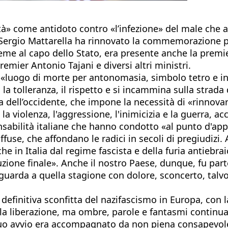
ità» come antidoto contro «l’infezione» del male che a
 Sergio Mattarella ha rinnovato la commemorazione pe
ieme al capo dello Stato, era presente anche la premi
emier Antonio Tajani e diversi altri ministri.
, «luogo di morte per antonomasia, simbolo tetro e in
 tolleranza, il rispetto e si incammina sulla strada d
ia dell’occidente, che impone la necessità di «rinnovar
 la violenza, l'aggressione, l'inimicizia e la guerra, 
onsabilità italiane che hanno condotto «al punto d'ap
ffuse, che affondano le radici in secoli di pregiudizi
in Italia dal regime fascista e della furia antiebraic
luzione finale». Anche il nostro Paese, dunque, fu part
arda a quella stagione con dolore, sconcerto, talvolt
finitiva sconfitta del nazifascismo in Europa, con la
ta la liberazione, ma ombre, parole e fantasmi contin
 suo avvio era accompagnato da non piena consapevolez