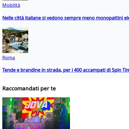
Mobilità
Nelle città italiane si vedono sempre meno monopattini ele
Roma
Tende e brandine in strada, per i 400 accampati di Spin T
Raccomandati per te