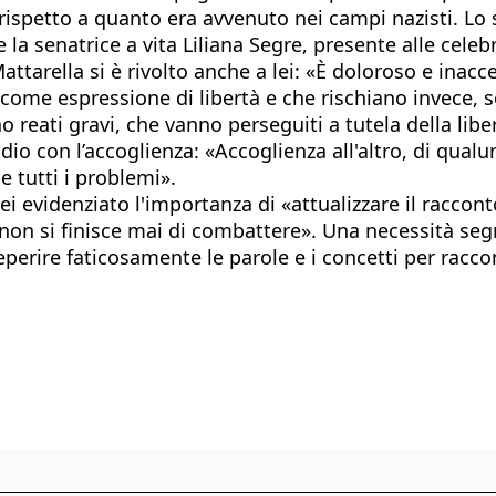
 rispetto a quanto era avvenuto nei campi nazisti. Lo 
la senatrice a vita Liliana Segre, presente alle celeb
arella si è rivolto anche a lei: «È doloroso e inaccett
come espressione di libertà e che rischiano invece, s
 reati gravi, che vanno perseguiti a tutela della liber
dio con l’accoglienza: «Accoglienza all'altro, di qual
e tutti i problemi».
 lei evidenziato l'importanza di «attualizzare il racc
e non si finisce mai di combattere». Una necessità se
reperire faticosamente le parole e i concetti per racco