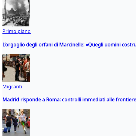
Primo piano
L’orgoglio degli orfani di Marcinelle: «Quegli uomini costr
Migranti
Madrid risponde a Roma: controlli immediati alle frontiere p