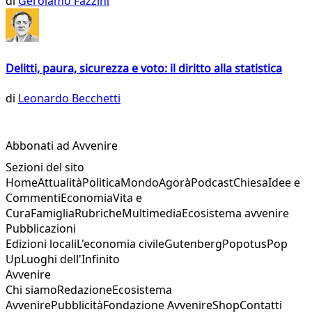
di
Gerolamo Fazzini
Delitti, paura, sicurezza e voto: il diritto alla statistica
di
Leonardo Becchetti
Abbonati ad Avvenire
Sezioni del sito
Home
Attualità
Politica
Mondo
Agorà
Podcast
Chiesa
Idee e
Commenti
Economia
Vita e
Cura
Famiglia
Rubriche
Multimedia
Ecosistema avvenire
Pubblicazioni
Edizioni locali
L'economia civile
Gutenberg
Popotus
Pop
Up
Luoghi dell'Infinito
Avvenire
Chi siamo
Redazione
Ecosistema
Avvenire
Pubblicità
Fondazione Avvenire
Shop
Contatti