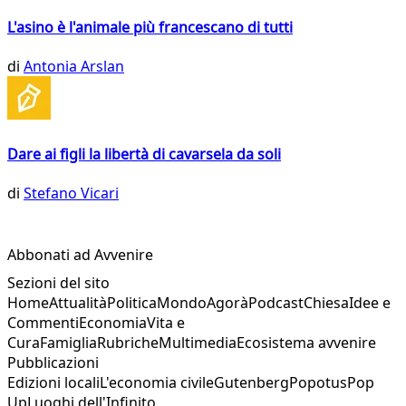
L'asino è l'animale più francescano di tutti
di
Antonia Arslan
Dare ai figli la libertà di cavarsela da soli
di
Stefano Vicari
Abbonati ad Avvenire
Sezioni del sito
Home
Attualità
Politica
Mondo
Agorà
Podcast
Chiesa
Idee e
Commenti
Economia
Vita e
Cura
Famiglia
Rubriche
Multimedia
Ecosistema avvenire
Pubblicazioni
Edizioni locali
L'economia civile
Gutenberg
Popotus
Pop
Up
Luoghi dell'Infinito