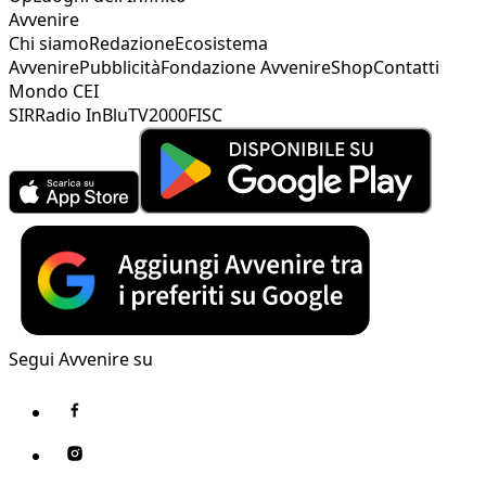
Avvenire
Chi siamo
Redazione
Ecosistema
Avvenire
Pubblicità
Fondazione Avvenire
Shop
Contatti
Mondo CEI
SIR
Radio InBlu
TV2000
FISC
Segui Avvenire su