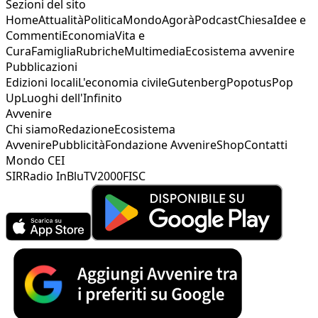
Sezioni del sito
Home
Attualità
Politica
Mondo
Agorà
Podcast
Chiesa
Idee e
Commenti
Economia
Vita e
Cura
Famiglia
Rubriche
Multimedia
Ecosistema avvenire
Pubblicazioni
Edizioni locali
L'economia civile
Gutenberg
Popotus
Pop
Up
Luoghi dell'Infinito
Avvenire
Chi siamo
Redazione
Ecosistema
Avvenire
Pubblicità
Fondazione Avvenire
Shop
Contatti
Mondo CEI
SIR
Radio InBlu
TV2000
FISC