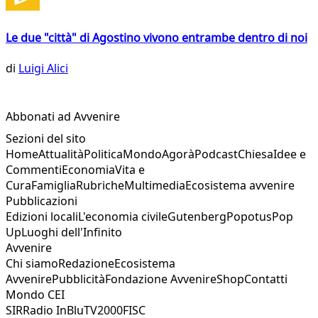
Le due "città" di Agostino vivono entrambe dentro di noi
di
Luigi Alici
Abbonati ad Avvenire
Sezioni del sito
Home
Attualità
Politica
Mondo
Agorà
Podcast
Chiesa
Idee e
Commenti
Economia
Vita e
Cura
Famiglia
Rubriche
Multimedia
Ecosistema avvenire
Pubblicazioni
Edizioni locali
L'economia civile
Gutenberg
Popotus
Pop
Up
Luoghi dell'Infinito
Avvenire
Chi siamo
Redazione
Ecosistema
Avvenire
Pubblicità
Fondazione Avvenire
Shop
Contatti
Mondo CEI
SIR
Radio InBlu
TV2000
FISC