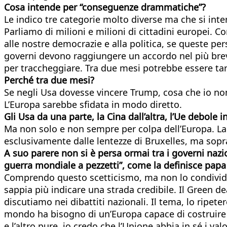
Cosa intende per “conseguenze drammatiche”?
Le indico tre categorie molto diverse ma che si inte
Parliamo di milioni e milioni di cittadini europei. 
alle nostre democrazie e alla politica, se queste 
governi devono raggiungere un accordo nel più brev
per traccheggiare. Tra due mesi potrebbe essere tar
Perché tra due mesi?
Se negli Usa dovesse vincere Trump, cosa che io n
L’Europa sarebbe sfidata in modo diretto.
Gli Usa da una parte, la Cina dall’altra, l’Ue debole 
Ma non solo e non sempre per colpa dell’Europa. La ri
esclusivamente dalle lentezze di Bruxelles, ma sopr
A suo parere non si è persa ormai tra i governi nazi
guerra mondiale a pezzetti”, come la definisce pap
Comprendo questo scetticismo, ma non lo condivido.
sappia più indicare una strada credibile. Il Green de
discutiamo nei dibattiti nazionali. Il tema, lo ripete
mondo ha bisogno di un’Europa capace di costruire u
e l’altro pure, io credo che l’Unione abbia in sé i val