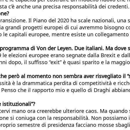
ta c’è anche una precisa responsabilità dei credenti.
one?
transizione. Il Piano del 2020 ha scale nazionali, una 
zia grandi progetti europei di cui avremmo bisogno c
tto le capitali europee, mentre esiste un collegament
el programma di Von der Leyen. Due italiani. Ma dove s
 le elezioni europee erano segnate dalla Brexit e dalle
i dopo, il suffisso “exit” è quasi sparito e la maggi
, che però al momento non sembra aver risvegliato il 
essità è la drammatica perdita di competitività e ri
 Penso che il rapporto mio e quello di Draghi abbia
istituzionali”?
ervi mano ora creerebbe ulteriore caos. Ma quando si 
sione si coniuga con la responsabilità. Non possiamo 
proprio semestre di presidenza facciano mosse sbagli