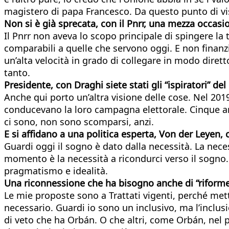
magistero di papa Francesco. Da questo punto di vis
Non si è già sprecata, con il Pnrr, una mezza occasi
Il Pnrr non aveva lo scopo principale di spingere la 
comparabili a quelle che servono oggi. E non finan
un’alta velocità in grado di collegare in modo dire
tanto.
Presidente, con Draghi siete stati gli “ispiratori” d
Anche qui porto un’altra visione delle cose. Nel 2019
conducevano la loro campagna elettorale. Cinque ann
ci sono, non sono scomparsi, anzi.
E si affidano a una politica esperta, Von der Leyen
Guardi oggi il sogno è dato dalla necessità. La nec
momento è la necessità a ricondurci verso il sogno.
pragmatismo e idealità.
Una riconnessione che ha bisogno anche di “riforme 
Le mie proposte sono a Trattati vigenti, perché mett
necessario. Guardi io sono un inclusivo, ma l’inclu
di veto che ha Orbán. O che altri, come Orbán, nel 