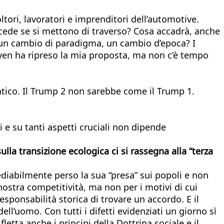
tori, lavoratori e imprenditori dell’automotive.
uccede se si mettono di traverso? Cosa accadrà, anche
e un cambio di paradigma, un cambio d’epoca? I
yen ha ripreso la mia proposta, ma non c’è tempo
ico. Il Trump 2 non sarebbe come il Trump 1.
i e su tanti aspetti cruciali non dipende
la transizione ecologica ci si rassegna alla “terza
diabilmente perso la sua “presa” sui popoli e non
 nostra competitività, ma non per i motivi di cui
responsabilità storica di trovare un accordo. E il
l’uomo. Con tutti i difetti evidenziati un giorno sì
letta anche i principi della Dottrina sociale e il