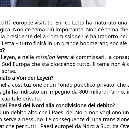
 città europee visitate, Enrico Letta ha maturato una
gica. Non c’è tema più importante. Non c’è tema che 
la presidente della Commissione Ue ha tradotto nel p
etta – tutto finirà in un grande boomerang sociale e
o?
 Leyen, e nelle
mission letter
ai commissari, la consap
 Sud Europa che sta bloccando tutto. Il tema non è se
isorse.
gnato a Von der Leyen?
nella costituzione di un Fondo pubblico-privato, che at
ghi ha indicato un impegno da 800 miliardi l’anno, i
 capitale privato.
ei Paesi del Nord alla condivisione del debito?
o un debito alto che i Paesi del Nord non vogliono uni
on serve a nessuno. Le conseguenze di una transizio
he per tutti i Paesi europei da Nord a Sud, da Oves