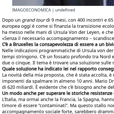
IMAGOECONOMICA | undefined
Dopo un
grand tour
di 9 mesi, con 400 incontri e 65
europea oggi è come si finanzia la transizione ecolo
ha messo nelle mani di Ursula Von der Leyen, e che 
«Senza il necessario accompagnamento – scandisce L
C’è a Bruxelles la consapevolezza di essere a un bivi
Nelle indicazioni programmatiche di Ursula von der
tempi stringono. C’è un fossato profondo tra Nord e
due o cinque. Il tema è trovare una soluzione sulle r
Quale soluzione ha indicato lei nel rapporto conse
La novità della mia proposta, che è stata accolta, è 
imponenti da spalmare in almeno 10 anni. Mario Dra
di 620 miliardi. È evidente che c’è bisogno anche del
Un modo anche per superare le storiche resistenze d
L’Italia, ma ormai anche la Francia, la Spagna, hann
timore di essere “contaminati”. Ma questo stallo n
accompagnamento sociale forte, sarebbero drammatic