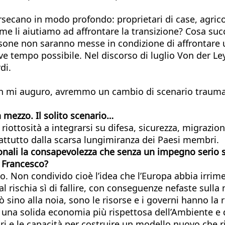
rsecano in modo profondo: proprietari di case, agricol
Come li aiutiamo ad affrontare la transizione? Cosa s
persone non saranno messe in condizione di affrontar
e tempo possibile. Nel discorso di luglio Von der Le
di.
on mi auguro, avremmo un cambio di scenario traumat
in mezzo. Il solito scenario…
ottosità a integrarsi su difesa, sicurezza, migrazion
attutto dalla scarsa lungimiranza dei Paesi membri.
onali la consapevolezza che senza un impegno serio sul
a Francesco?
 Non condivido cioè l’idea che l’Europa abbia irrime
al rischia sì di fallire, con conseguenze nefaste sulla
rò sino alla noia, sono le risorse e i governi hanno la 
na solida economia più rispettosa dell’Ambiente e del
ori e le capacità per costruire un modello nuovo che rif