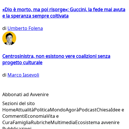
«Dio è morto, ma poi risorge»: Guccini, la fede mai avuta
e la speranza sempre coltivata
di
Umberto Folena
Centrosinistra, non esistono vere coalizioni senza
progetto culturale
di
Marco Iasevoli
Abbonati ad Avvenire
Sezioni del sito
Home
Attualità
Politica
Mondo
Agorà
Podcast
Chiesa
Idee e
Commenti
Economia
Vita e
Cura
Famiglia
Rubriche
Multimedia
Ecosistema avvenire
Pubblicazioni