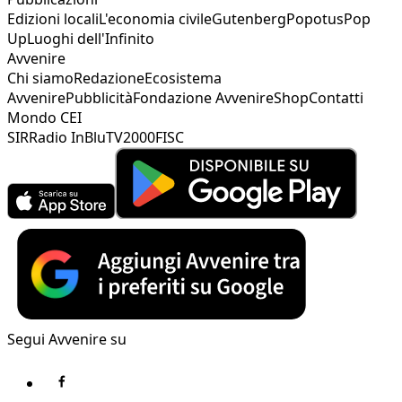
Edizioni locali
L'economia civile
Gutenberg
Popotus
Pop
Up
Luoghi dell'Infinito
Avvenire
Chi siamo
Redazione
Ecosistema
Avvenire
Pubblicità
Fondazione Avvenire
Shop
Contatti
Mondo CEI
SIR
Radio InBlu
TV2000
FISC
Segui Avvenire su