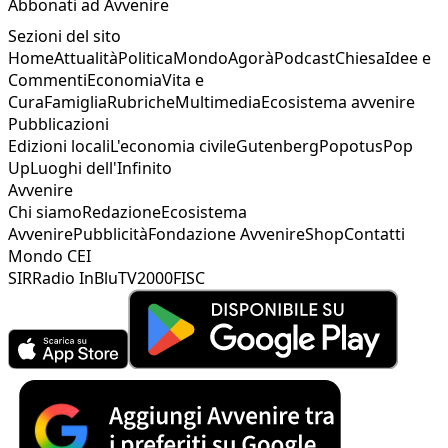
Abbonati ad Avvenire
Sezioni del sito
Home
Attualità
Politica
Mondo
Agorà
Podcast
Chiesa
Idee e
Commenti
Economia
Vita e
Cura
Famiglia
Rubriche
Multimedia
Ecosistema avvenire
Pubblicazioni
Edizioni locali
L'economia civile
Gutenberg
Popotus
Pop
Up
Luoghi dell'Infinito
Avvenire
Chi siamo
Redazione
Ecosistema
Avvenire
Pubblicità
Fondazione Avvenire
Shop
Contatti
Mondo CEI
SIR
Radio InBlu
TV2000
FISC