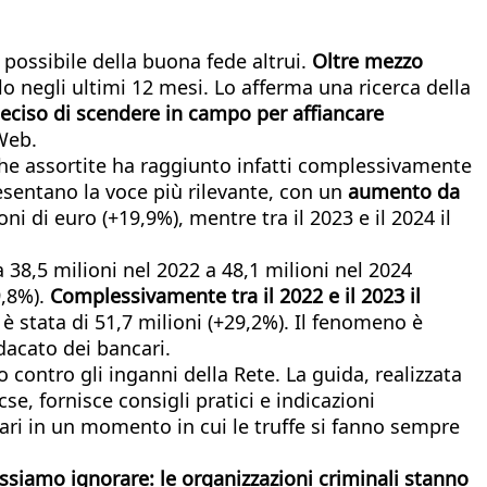
possibile della buona fede altrui.
Oltre mezzo
negli ultimi 12 mesi. Lo afferma una ricerca della
deciso di scendere in campo per affiancare
Web.
iche assortite ha raggiunto infatti complessivamente
esentano la voce più rilevante, con un
aumento da
ioni di euro (+19,9%), mentre tra il 2023 e il 2024 il
a 38,5 milioni nel 2022 a 48,1 milioni nel 2024
9,8%).
Complessivamente tra il 2022 e il 2023 il
a è stata di 51,7 milioni (+29,2%). Il fenomeno è
ndacato dei bancari.
ontro gli inganni della Rete. La guida, realizzata
e, fornisce consigli pratici e indicazioni
sari in un momento in cui le truffe si fanno sempre
ssiamo ignorare: le organizzazioni criminali stanno