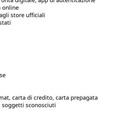
a online
gli store ufficiali
stati
ose
at, carta di credito, carta prepagata
soggetti sconosciuti