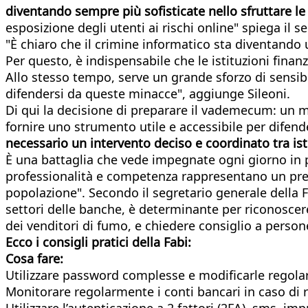
diventando sempre più sofisticate nello sfruttare le v
esposizione degli utenti ai rischi online" spiega il s
"È chiaro che il crimine informatico sta diventand
Per questo, è indispensabile che le istituzioni finan
Allo stesso tempo, serve un grande sforzo di sensib
difendersi da queste minacce", aggiunge Sileoni.
Di qui la decisione di preparare il vademecum: un mod
fornire uno strumento utile e accessibile per difende
necessario un intervento deciso e coordinato tra ist
È una battaglia che vede impegnate ogni giorno in pr
professionalità e competenza rappresentano un presid
popolazione". Secondo il segretario generale della Fabi
settori delle banche, è determinante per riconoscere
dei venditori di fumo, e chiedere consiglio a persone
Ecco i consigli pratici della Fabi:
Cosa fare:
Utilizzare password complesse e modificarle regol
Monitorare regolarmente i conti bancari in caso di r
Utilizzare l’autenticazione a 2 fattori (2FA), sms, im