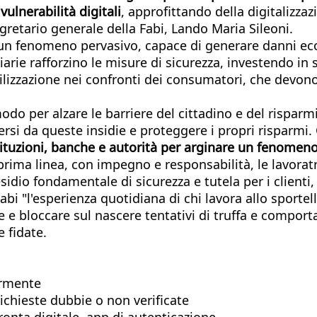
ulnerabilità digitali
, approfittando della digitalizzaz
egretario generale della Fabi, Lando Maria Sileoni.
o un fenomeno pervasivo, capace di generare danni e
ziarie rafforzino le misure di sicurezza, investendo in
ilizzazione nei confronti dei consumatori, che devono
o per alzare le barriere del cittadino e del risparmia
rsi da queste insidie e proteggere i propri risparmi.
ituzioni, banche e autorità per arginare un fenomeno 
ima linea, con impegno e responsabilità, le lavoratric
io fondamentale di sicurezza e tutela per i clienti, i
 "l'esperienza quotidiana di chi lavora allo sportello, 
 e bloccare sul nascere tentativi di truffa e comport
 fidate.
armente
ichieste dubbie o non verificate
pronta digitale, app di autenticazione