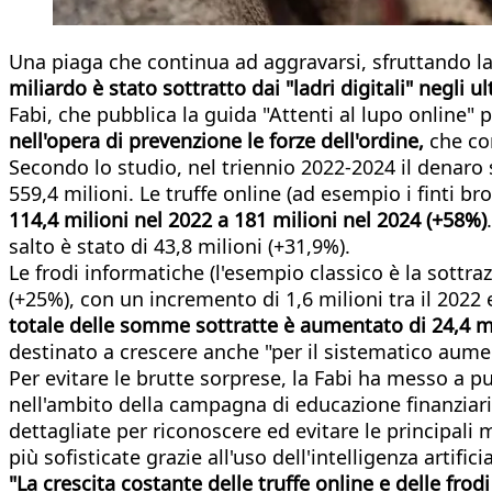
Una piaga che continua ad aggravarsi, sfruttando la 
miliardo è stato sottratto dai "ladri digitali" negli ult
Fabi, che pubblica la guida "Attenti al lupo online" pe
nell'opera di prevenzione le forze dell'ordine,
che com
Secondo lo studio, nel triennio 2022-2024 il denaro
559,4 milioni. Le truffe online (ad esempio i finti 
114,4 milioni nel 2022 a 181 milioni nel 2024 (+58%)
salto è stato di 43,8 milioni (+31,9%).
Le frodi informatiche (l'esempio classico è la sottra
(+25%), con un incremento di 1,6 milioni tra il 2022 e 
totale delle somme sottratte è aumentato di 24,4 mi
destinato a crescere anche "per il sistematico aument
Per evitare le brutte sorprese, la Fabi ha messo a 
nell'ambito della campagna di educazione finanziaria
dettagliate per riconoscere ed evitare le principali
più sofisticate grazie all'uso dell'intelligenza artifi
"La crescita costante delle truffe online e delle fr