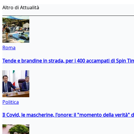
Altro di Attualità
Roma
Tende e brandine in strada, per i 400 accampati di Spin T
Politica
Il Covid, le mascherine, l'onore: il "momento della verità" 