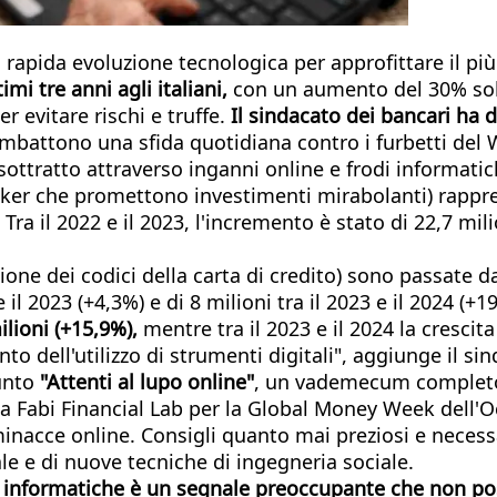
rapida evoluzione tecnologica per approfittare il più 
imi tre anni agli italiani,
con un aumento del 30% solo 
r evitare rischi e truffe.
Il sindacato dei bancari ha 
battono una sfida quotidiana contro i furbetti del 
 sottratto attraverso inganni online e frodi informat
broker che promettono investimenti mirabolanti) rappr
. Tra il 2022 e il 2023, l'incremento è stato di 22,7 mil
zione dei codici della carta di credito) sono passate d
il 2023 (+4,3%) e di 8 milioni tra il 2023 e il 2024 (+1
lioni (+15,9%),
mentre tra il 2023 e il 2024 la crescit
o dell'utilizzo di strumenti digitali", aggiunge il si
punto
"Attenti al lupo online"
, un vademecum completo c
 Fabi Financial Lab per la Global Money Week dell'Ocs
 minacce online. Consigli quanto mai preziosi e neces
ciale e di nuove tecniche di ingegneria sociale.
odi informatiche è un segnale preoccupante che non po