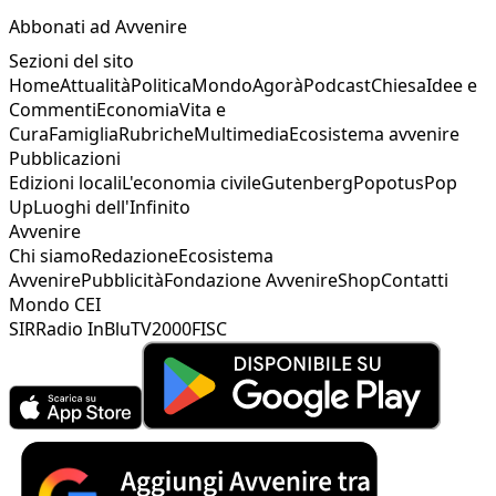
Abbonati ad Avvenire
Sezioni del sito
Home
Attualità
Politica
Mondo
Agorà
Podcast
Chiesa
Idee e
Commenti
Economia
Vita e
Cura
Famiglia
Rubriche
Multimedia
Ecosistema avvenire
Pubblicazioni
Edizioni locali
L'economia civile
Gutenberg
Popotus
Pop
Up
Luoghi dell'Infinito
Avvenire
Chi siamo
Redazione
Ecosistema
Avvenire
Pubblicità
Fondazione Avvenire
Shop
Contatti
Mondo CEI
SIR
Radio InBlu
TV2000
FISC