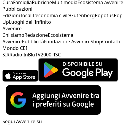
Cura
Famiglia
Rubriche
Multimedia
Ecosistema avvenire
Pubblicazioni
Edizioni locali
L'economia civile
Gutenberg
Popotus
Pop
Up
Luoghi dell'Infinito
Avvenire
Chi siamo
Redazione
Ecosistema
Avvenire
Pubblicità
Fondazione Avvenire
Shop
Contatti
Mondo CEI
SIR
Radio InBlu
TV2000
FISC
Segui Avvenire su