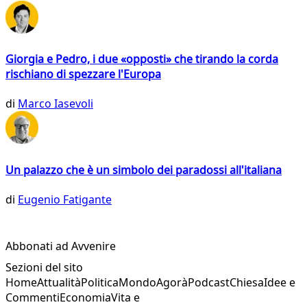
Giorgia e Pedro, i due «opposti» che tirando la corda
rischiano di spezzare l'Europa
di
Marco Iasevoli
Un palazzo che è un simbolo dei paradossi all'italiana
di
Eugenio Fatigante
Abbonati ad Avvenire
Sezioni del sito
Home
Attualità
Politica
Mondo
Agorà
Podcast
Chiesa
Idee e
Commenti
Economia
Vita e