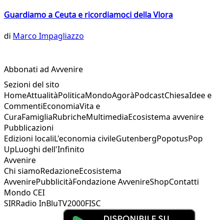
Guardiamo a Ceuta e ricordiamoci della Vlora
di
Marco Impagliazzo
Abbonati ad Avvenire
Sezioni del sito
Home
Attualità
Politica
Mondo
Agorà
Podcast
Chiesa
Idee e
Commenti
Economia
Vita e
Cura
Famiglia
Rubriche
Multimedia
Ecosistema avvenire
Pubblicazioni
Edizioni locali
L'economia civile
Gutenberg
Popotus
Pop
Up
Luoghi dell'Infinito
Avvenire
Chi siamo
Redazione
Ecosistema
Avvenire
Pubblicità
Fondazione Avvenire
Shop
Contatti
Mondo CEI
SIR
Radio InBlu
TV2000
FISC