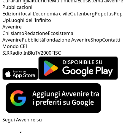
Cura
Famiglia
Rubriche
Multimedia
Ecosistema avvenire
Pubblicazioni
Edizioni locali
L'economia civile
Gutenberg
Popotus
Pop
Up
Luoghi dell'Infinito
Avvenire
Chi siamo
Redazione
Ecosistema
Avvenire
Pubblicità
Fondazione Avvenire
Shop
Contatti
Mondo CEI
SIR
Radio InBlu
TV2000
FISC
Segui Avvenire su