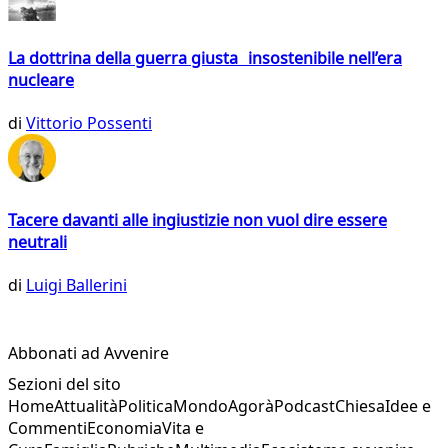
La dottrina della guerra giusta insostenibile nell’era
nucleare
di
Vittorio Possenti
Tacere davanti alle ingiustizie non vuol dire essere
neutrali
di
Luigi Ballerini
Abbonati ad Avvenire
Sezioni del sito
Home
Attualità
Politica
Mondo
Agorà
Podcast
Chiesa
Idee e
Commenti
Economia
Vita e