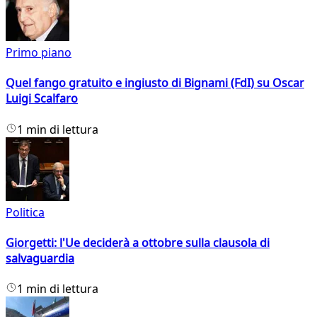
Primo piano
Quel fango gratuito e ingiusto di Bignami (FdI) su Oscar
Luigi Scalfaro
1 min di lettura
Politica
Giorgetti: l'Ue deciderà a ottobre sulla clausola di
salvaguardia
1 min di lettura