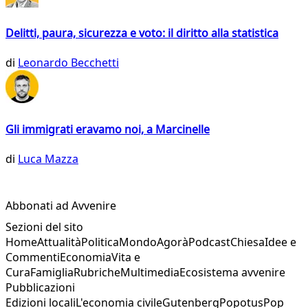
Delitti, paura, sicurezza e voto: il diritto alla statistica
di
Leonardo Becchetti
Gli immigrati eravamo noi, a Marcinelle
di
Luca Mazza
Abbonati ad Avvenire
Sezioni del sito
Home
Attualità
Politica
Mondo
Agorà
Podcast
Chiesa
Idee e
Commenti
Economia
Vita e
Cura
Famiglia
Rubriche
Multimedia
Ecosistema avvenire
Pubblicazioni
Edizioni locali
L'economia civile
Gutenberg
Popotus
Pop