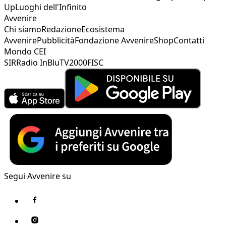
Up
Luoghi dell'Infinito
Avvenire
Chi siamo
Redazione
Ecosistema
Avvenire
Pubblicità
Fondazione Avvenire
Shop
Contatti
Mondo CEI
SIR
Radio InBlu
TV2000
FISC
Segui Avvenire su