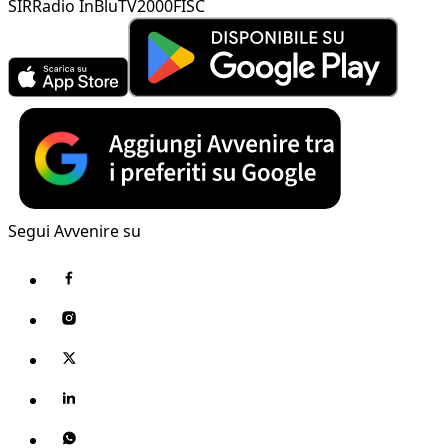
SIR
Radio InBlu
TV2000
FISC
Segui Avvenire su