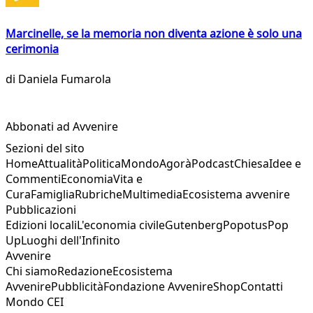
Marcinelle, se la memoria non diventa azione è solo una
cerimonia
di
Daniela Fumarola
Abbonati ad Avvenire
Sezioni del sito
Home
Attualità
Politica
Mondo
Agorà
Podcast
Chiesa
Idee e
Commenti
Economia
Vita e
Cura
Famiglia
Rubriche
Multimedia
Ecosistema avvenire
Pubblicazioni
Edizioni locali
L'economia civile
Gutenberg
Popotus
Pop
Up
Luoghi dell'Infinito
Avvenire
Chi siamo
Redazione
Ecosistema
Avvenire
Pubblicità
Fondazione Avvenire
Shop
Contatti
Mondo CEI