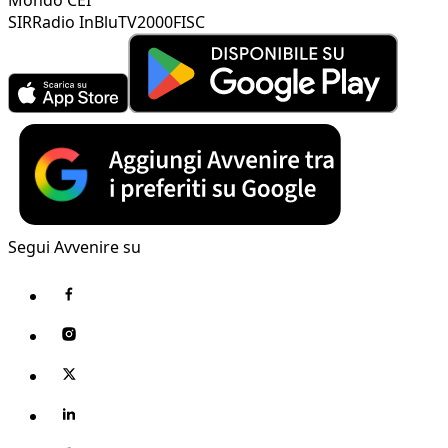
SIR
Radio InBlu
TV2000
FISC
Segui Avvenire su