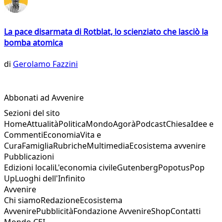
La pace disarmata di Rotblat, lo scienziato che lasciò la
bomba atomica
di
Gerolamo Fazzini
Abbonati ad Avvenire
Sezioni del sito
Home
Attualità
Politica
Mondo
Agorà
Podcast
Chiesa
Idee e
Commenti
Economia
Vita e
Cura
Famiglia
Rubriche
Multimedia
Ecosistema avvenire
Pubblicazioni
Edizioni locali
L'economia civile
Gutenberg
Popotus
Pop
Up
Luoghi dell'Infinito
Avvenire
Chi siamo
Redazione
Ecosistema
Avvenire
Pubblicità
Fondazione Avvenire
Shop
Contatti
Mondo CEI