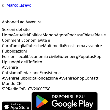
di
Marco Iasevoli
Abbonati ad Avvenire
Sezioni del sito
Home
Attualità
Politica
Mondo
Agorà
Podcast
Chiesa
Idee e
Commenti
Economia
Vita e
Cura
Famiglia
Rubriche
Multimedia
Ecosistema avvenire
Pubblicazioni
Edizioni locali
L'economia civile
Gutenberg
Popotus
Pop
Up
Luoghi dell'Infinito
Avvenire
Chi siamo
Redazione
Ecosistema
Avvenire
Pubblicità
Fondazione Avvenire
Shop
Contatti
Mondo CEI
SIR
Radio InBlu
TV2000
FISC