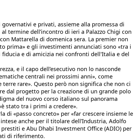
i governativi e privati, assieme alla promessa di
 al termine dell’incontro di ieri a Palazzo Chigi con
 con Mattarella di domenica sera. La premier non
ato prima» e gli investimenti annunciati sono «tra i
iducia e di amicizia nei confronti dell'Italia e del
urezza, e il capo dell’esecutivo non lo nasconde
tematiche centrali nei prossimi anni», come
 le terre rare». Questo però non significa che non ci
ire dal progetto per la creazione di un grande polo
radigma del nuovo corso italiano sul panorama
è stato tra i primi a credere».
rla di «passo concreto» per «far crescere insieme le
ntese anche per il titolare dell’Industria, Adolfo
e prestiti e Abu Dhabi Investment Office (ADIO) per
ti di riferimento.