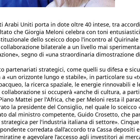
 Arabi Uniti porta in dote oltre 40 intese, tra accord
sultato che Giorgia Meloni celebra con toni entusiastici
tuzionale dello sceicco dopo l’incontro al Quirinale
a collaborazione bilaterale a un livello mai speriment
azione», segno di «una straordinaria dimostrazione di f
to partenariati strategici, come quelli su difesa e sic
a «un orizzonte lungo e stabile», in particolare su «
subacqueo, la ricerca spaziale, le energie rinnovabili e
a collaborazione si occuperà «anche di cultura, a part
Piano Mattei per l'Africa, che per Meloni resta il pa
ato la presidente del Consiglio, nel quale lo sceicco «
glato dal ministro competente, Guido Crosetto, che pa
rategica per l'industria italiana di settore». Cinque i
ispondente corredata dall’accordo tra Cassa depositi 
miratine e agevolare l’accesso agli investitori ai merca