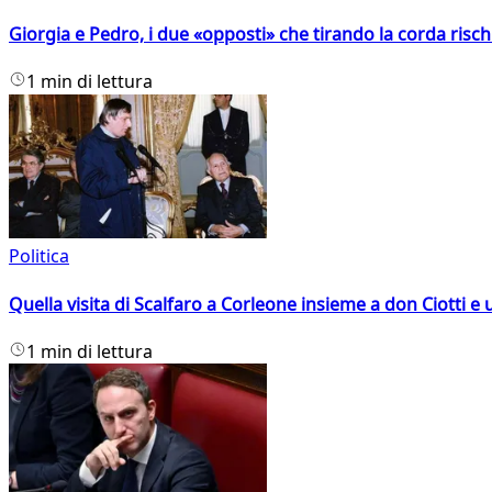
Giorgia e Pedro, i due «opposti» che tirando la corda risc
1 min di lettura
Politica
Quella visita di Scalfaro a Corleone insieme a don Ciotti e u
1 min di lettura