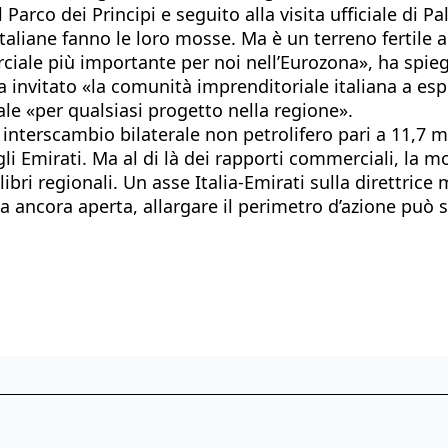
 Parco dei Principi e seguito alla visita ufficiale di P
 italiane fanno le loro mosse. Ma è un terreno fertile
rciale più importante per noi nell’Eurozona», ha spi
 invitato «la comunità imprenditoriale italiana a espl
le «per qualsiasi progetto nella regione».
erscambio bilaterale non petrolifero pari a 11,7 mili
gli Emirati. Ma al di là dei rapporti commerciali, la 
ilibri regionali. Un asse Italia-Emirati sulla direttric
a ancora aperta, allargare il perimetro d’azione può 