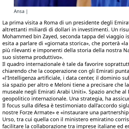
Ansa |
La prima visita a Roma di un presidente degli Emirati
altrettanti miliardi di dollari in investimenti. Un ri
Mohammed bin Zayed, seconda tappa del viaggio isti
esita a parlare di «giornata storica», che porterà «l
più rilevanti e imponenti della storia della nostra N
suo sistema produttivo».
Il quadro internazionale è tale da favorire soprattut
chiarendo che la cooperazione con gli Emirati punta 
«l'Intelligenza artificiale, i data center, il dominio 
sia spazio per altro e Meloni tiene a precisare che l
museale negli Emirati Arabi Uniti». Spazio anche al 
geopolitico internazionale. Una strategia, ha assicur
Il focus sulla difesa è testimoniato dall’accordo si
nostre Forze Armate» e «instaurare una partnership st
Urso, tra cui quella con il ministero emiratino corr
facilitare la collaborazione tra imprese italiane ed e