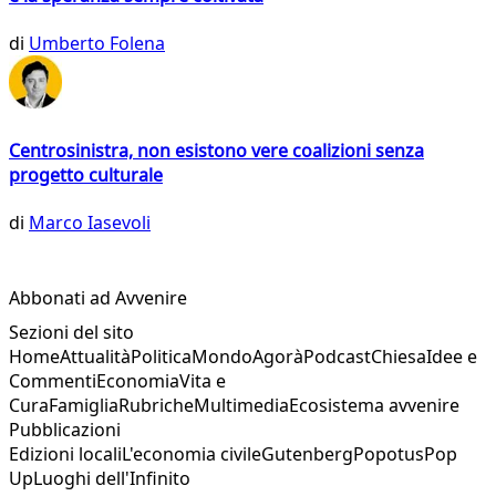
di
Umberto Folena
Centrosinistra, non esistono vere coalizioni senza
progetto culturale
di
Marco Iasevoli
Abbonati ad Avvenire
Sezioni del sito
Home
Attualità
Politica
Mondo
Agorà
Podcast
Chiesa
Idee e
Commenti
Economia
Vita e
Cura
Famiglia
Rubriche
Multimedia
Ecosistema avvenire
Pubblicazioni
Edizioni locali
L'economia civile
Gutenberg
Popotus
Pop
Up
Luoghi dell'Infinito