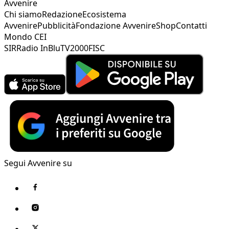
Avvenire
Chi siamo
Redazione
Ecosistema
Avvenire
Pubblicità
Fondazione Avvenire
Shop
Contatti
Mondo CEI
SIR
Radio InBlu
TV2000
FISC
Segui Avvenire su