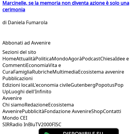
Marcinelle, se la memoria non diventa azione è solo una
cerimonia
di
Daniela Fumarola
Abbonati ad Avvenire
Sezioni del sito
Home
Attualità
Politica
Mondo
Agorà
Podcast
Chiesa
Idee e
Commenti
Economia
Vita e
Cura
Famiglia
Rubriche
Multimedia
Ecosistema avvenire
Pubblicazioni
Edizioni locali
L'economia civile
Gutenberg
Popotus
Pop
Up
Luoghi dell'Infinito
Avvenire
Chi siamo
Redazione
Ecosistema
Avvenire
Pubblicità
Fondazione Avvenire
Shop
Contatti
Mondo CEI
SIR
Radio InBlu
TV2000
FISC