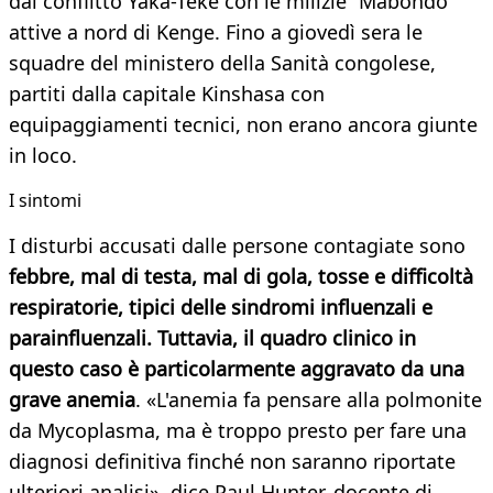
dal conflitto Yaka-Teke con le milizie “Mabondo”
attive a nord di Kenge. Fino a giovedì sera le
squadre del ministero della Sanità congolese,
partiti dalla capitale Kinshasa con
equipaggiamenti tecnici, non erano ancora giunte
in loco.
I sintomi
I disturbi accusati dalle persone contagiate sono
febbre, mal di testa, mal di gola, tosse e difficoltà
respiratorie, tipici delle sindromi influenzali e
parainfluenzali. Tuttavia, il quadro clinico in
questo caso è particolarmente aggravato da una
grave anemia
. «L'anemia fa pensare alla polmonite
da Mycoplasma, ma è troppo presto per fare una
diagnosi definitiva finché non saranno riportate
ulteriori analisi», dice Paul Hunter, docente di