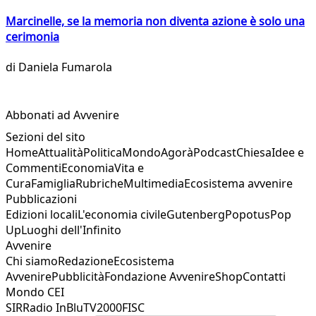
Marcinelle, se la memoria non diventa azione è solo una
cerimonia
di
Daniela Fumarola
Abbonati ad Avvenire
Sezioni del sito
Home
Attualità
Politica
Mondo
Agorà
Podcast
Chiesa
Idee e
Commenti
Economia
Vita e
Cura
Famiglia
Rubriche
Multimedia
Ecosistema avvenire
Pubblicazioni
Edizioni locali
L'economia civile
Gutenberg
Popotus
Pop
Up
Luoghi dell'Infinito
Avvenire
Chi siamo
Redazione
Ecosistema
Avvenire
Pubblicità
Fondazione Avvenire
Shop
Contatti
Mondo CEI
SIR
Radio InBlu
TV2000
FISC