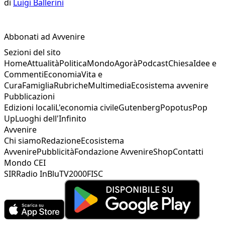
di
Luigi Ballerini
Abbonati ad Avvenire
Sezioni del sito
Home
Attualità
Politica
Mondo
Agorà
Podcast
Chiesa
Idee e
Commenti
Economia
Vita e
Cura
Famiglia
Rubriche
Multimedia
Ecosistema avvenire
Pubblicazioni
Edizioni locali
L'economia civile
Gutenberg
Popotus
Pop
Up
Luoghi dell'Infinito
Avvenire
Chi siamo
Redazione
Ecosistema
Avvenire
Pubblicità
Fondazione Avvenire
Shop
Contatti
Mondo CEI
SIR
Radio InBlu
TV2000
FISC