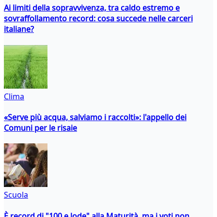
Ai limiti della sopravvivenza, tra caldo estremo e
sovraffollamento record: cosa succede nelle carceri
italiane?
Clima
«Serve più acqua, salviamo i raccolti»: l'appello dei
Comuni per le risaie
Scuola
È record di "100 e lode" alla Maturità, ma i voti non