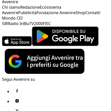
Avvenire
Chi siamo
Redazione
Ecosistema
Avvenire
Pubblicità
Fondazione Avvenire
Shop
Contatti
Mondo CEI
SIR
Radio InBlu
TV2000
FISC
Segui Avvenire su