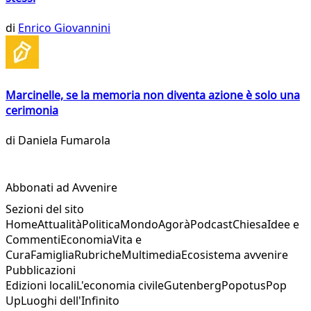
di
Enrico Giovannini
Marcinelle, se la memoria non diventa azione è solo una
cerimonia
di
Daniela Fumarola
Abbonati ad Avvenire
Sezioni del sito
Home
Attualità
Politica
Mondo
Agorà
Podcast
Chiesa
Idee e
Commenti
Economia
Vita e
Cura
Famiglia
Rubriche
Multimedia
Ecosistema avvenire
Pubblicazioni
Edizioni locali
L'economia civile
Gutenberg
Popotus
Pop
Up
Luoghi dell'Infinito