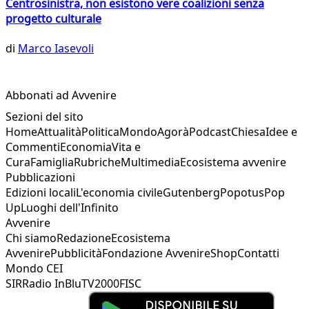
Centrosinistra, non esistono vere coalizioni senza
progetto culturale
di
Marco Iasevoli
Abbonati ad Avvenire
Sezioni del sito
Home
Attualità
Politica
Mondo
Agorà
Podcast
Chiesa
Idee e
Commenti
Economia
Vita e
Cura
Famiglia
Rubriche
Multimedia
Ecosistema avvenire
Pubblicazioni
Edizioni locali
L'economia civile
Gutenberg
Popotus
Pop
Up
Luoghi dell'Infinito
Avvenire
Chi siamo
Redazione
Ecosistema
Avvenire
Pubblicità
Fondazione Avvenire
Shop
Contatti
Mondo CEI
SIR
Radio InBlu
TV2000
FISC