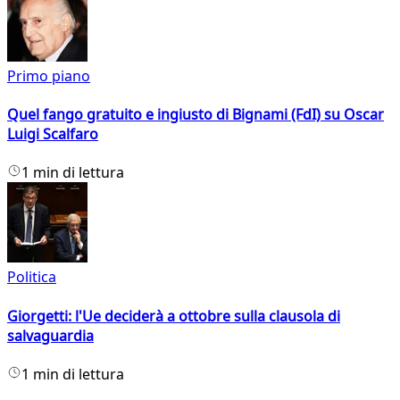
Primo piano
Quel fango gratuito e ingiusto di Bignami (FdI) su Oscar
Luigi Scalfaro
1 min di lettura
Politica
Giorgetti: l'Ue deciderà a ottobre sulla clausola di
salvaguardia
1 min di lettura