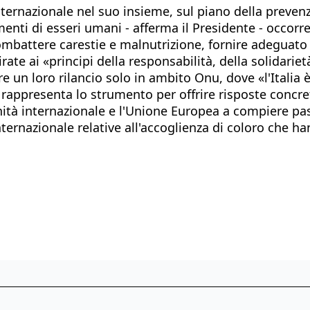
ternazionale nel suo insieme, sul piano della prevenz
nti di esseri umani - afferma il Presidente - occorre p
combattere carestie e malnutrizione, fornire adeguato 
irate ai «principi della responsabilità, della solidarie
are un loro rilancio solo in ambito Onu, dove «l'Itali
e rappresenta lo strumento per offrire risposte concr
ità internazionale e l'Unione Europea a compiere pas
nternazionale relative all'accoglienza di coloro che ha