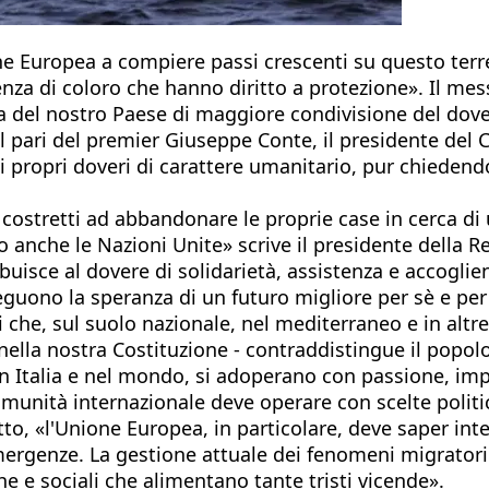
one Europea a compiere passi crescenti su questo terr
lienza di coloro che hanno diritto a protezione». Il me
ta del nostro Paese di maggiore condivisione del dove
 al pari del premier Giuseppe Conte, il presidente d
 propri doveri di carattere umanitario, pur chiedend
 costretti ad abbandonare le proprie case in cerca di
che le Nazioni Unite» scrive il presidente della Rep
ibuisce al dovere di solidarietà, assistenza e accoglie
nseguono la speranza di un futuro migliore per sè e per
 che, sul suolo nazionale, nel mediterraneo e in altre
nella nostra Costituzione - contraddistingue il popol
, in Italia e nel mondo, si adoperano con passione, i
omunità internazionale deve operare con scelte politi
tto, «l'Unione Europea, in particolare, deve saper i
mergenze. La gestione attuale dei fenomeni migratori d
e e sociali che alimentano tante tristi vicende».