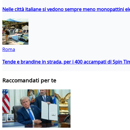
Nelle città italiane si vedono sempre meno monopattini ele
Roma
Tende e brandine in strada, per i 400 accampati di Spin T
Raccomandati per te