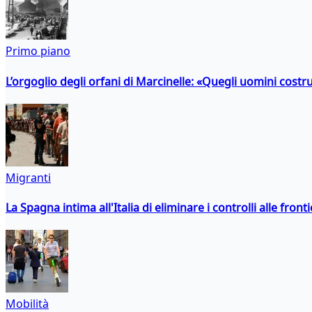
Primo piano
L’orgoglio degli orfani di Marcinelle: «Quegli uomini costr
Migranti
La Spagna intima all'Italia di eliminare i controlli alle fro
Mobilità