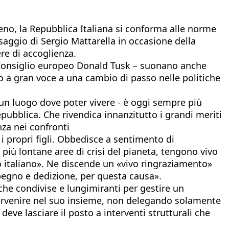
eno, la Repubblica Italiana si conforma alle norme
ssaggio di Sergio Mattarella in occasione della
re di accoglienza.
el Consiglio europeo Donald Tusk – suonano anche
o a gran voce a una cambio di passo nelle politiche
 un luogo dove poter vivere - è oggi sempre più
ubblica. Che rivendica innanzitutto i grandi meriti
nza nei confronti
 i propri figli. Obbedisce a sentimento di
 più lontane aree di crisi del pianeta, tengono vivo
o italiano». Ne discende un «vivo ringraziamento»
mpegno e dedizione, per questa causa».
che condivise e lungimiranti per gestire un
ntervenire nel suo insieme, non delegando solamente
eve lasciare il posto a interventi strutturali che