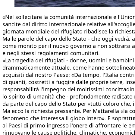
«Nel sollecitare la comunità internazionale e l'Uni
sancite dal diritto internazionale relative all'accog
giornata mondiale del rifugiato ribadisce la richies
Ma le parole del capo dello Stato - che oggi vedrà,
come monito per il nuovo governo a non sottrarsi ai
e negli stessi regolamenti comunitari.
«La tragedia dei rifugiati - donne, uomini e bambini
drammaticamente attuale, come hanno sottolineato an
acquisiti dal nostro Paese: «Da tempo, l'Italia contr
di quanti, costretti a fuggire dalle proprie terre, i
responsabilità l'impegno dei moltissimi concittadini
lo spirito di umanità che - profondamente radicato 
da parte del capo dello Stato per «tutti coloro che
Ma ecco la richiesta pressante. Per Mattarella «la c
fenomeno che interessa il globo intero». E soprattu
ai Paesi di primo ingresso l'onere di affrontare le e
rimuovano le cause politiche, climatiche, economich