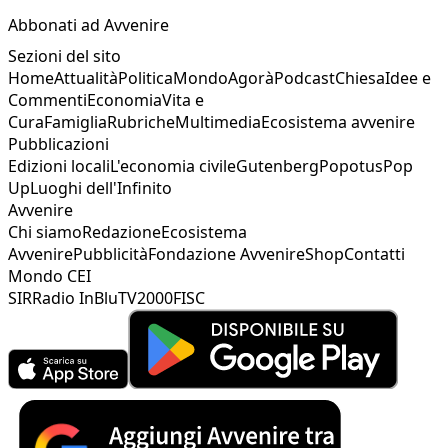
Abbonati ad Avvenire
Sezioni del sito
Home
Attualità
Politica
Mondo
Agorà
Podcast
Chiesa
Idee e
Commenti
Economia
Vita e
Cura
Famiglia
Rubriche
Multimedia
Ecosistema avvenire
Pubblicazioni
Edizioni locali
L'economia civile
Gutenberg
Popotus
Pop
Up
Luoghi dell'Infinito
Avvenire
Chi siamo
Redazione
Ecosistema
Avvenire
Pubblicità
Fondazione Avvenire
Shop
Contatti
Mondo CEI
SIR
Radio InBlu
TV2000
FISC