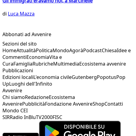
Gli immigrati eravamo noi, a Marcinelle
di
Luca Mazza
Abbonati ad Avvenire
Sezioni del sito
Home
Attualità
Politica
Mondo
Agorà
Podcast
Chiesa
Idee e
Commenti
Economia
Vita e
Cura
Famiglia
Rubriche
Multimedia
Ecosistema avvenire
Pubblicazioni
Edizioni locali
L'economia civile
Gutenberg
Popotus
Pop
Up
Luoghi dell'Infinito
Avvenire
Chi siamo
Redazione
Ecosistema
Avvenire
Pubblicità
Fondazione Avvenire
Shop
Contatti
Mondo CEI
SIR
Radio InBlu
TV2000
FISC