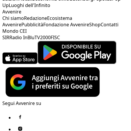
Up
Luoghi dell'Infinito
Avvenire
Chi siamo
Redazione
Ecosistema
Avvenire
Pubblicità
Fondazione Avvenire
Shop
Contatti
Mondo CEI
SIR
Radio InBlu
TV2000
FISC
Segui Avvenire su