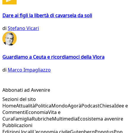
Dare ai figli la libertà di cavarsela da soli
di
Stefano Vicari
Guardiamo a Ceuta e ricordiamoci della Vlora
di
Marco Impagliazzo
Abbonati ad Avvenire
Sezioni del sito
Home
Attualità
Politica
Mondo
Agorà
Podcast
Chiesa
Idee e
Commenti
Economia
Vita e
Cura
Famiglia
Rubriche
Multimedia
Ecosistema avvenire
Pubblicazioni
Edizioni locali
L'economia civile
Gutenberg
Popotus
Pop