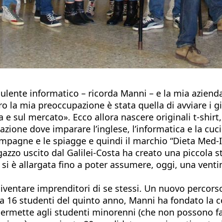
ulente informatico – ricorda Manni – e la mia azienda
o la mia preoccupazione è stata quella di avviare i g
a e sul mercato». Ecco allora nascere originali t-shirt
mazione dove imparare l’inglese, l’informatica e la cuc
 campagne e le spiagge e quindi il marchio “Dieta Med-I
azzo uscito dal Galilei-Costa ha creato una piccola st
 si è allargata fino a poter assumere, oggi, una vent
iventare imprenditori di se stessi. Un nuovo percorso 
 a 16 studenti del quinto anno, Manni ha fondato la co
permette agli studenti minorenni (che non possono fa