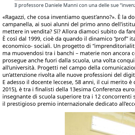
Il professore Daniele Manni con una delle sue “invenz
«Ragazzi, che cosa inventiamo quest’anno?». È la d
campanella, ai suoi alunni del primo anno dell’istitu
mettere in vendita? Sì? Allora diamoci subito da far
È così dal 1999, cioè da quando il dinamico “prof” i
economico- sociali. Un progetto di “imprenditorialit
ma muovendosi tra i banchi – materie non ancora co
prosegue anche fuori dalla scuola, una volta conquist
all’università. Progetti nel campo della comunicazio
un’attenzione rivolta alle nuove professioni del di
E adesso il docente leccese, 58 anni, il cui merito è
2015), è tra i finalisti della 13esima Conferenza europe
insegnante di scuola superiore tra i 12 concorrenti s
il prestigioso premio internazionale dedicato all’ecc