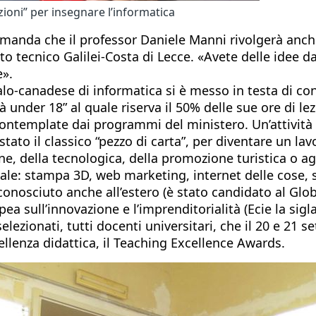
ioni” per insegnare l’informatica
omanda che il professor Daniele Manni rivolgerà anch
to tecnico Galilei-Costa di Lecce. «Avete delle idee da
e».
talo-canadese di informatica si è messo in testa di co
à under 18” al quale riserva il 50% delle sue ore di l
ntemplate dai programmi del ministero. Un’attività c
ato il classico “pezzo di carta”, per diventare un lav
ne, della tecnologica, della promozione turistica o ag
gitale: stampa 3D, web marketing, internet delle cose
 conosciuto anche all’estero (è stato candidato al Glo
a sull’innovazione e l’imprenditorialità (Ecie la sigla p
elezionati, tutti docenti universitari, che il 20 e 21
ellenza didattica, il Teaching Excellence Awards.