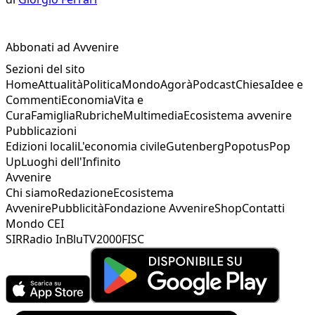
Abbonati ad Avvenire
Sezioni del sito
Home
Attualità
Politica
Mondo
Agorà
Podcast
Chiesa
Idee e
Commenti
Economia
Vita e
Cura
Famiglia
Rubriche
Multimedia
Ecosistema avvenire
Pubblicazioni
Edizioni locali
L'economia civile
Gutenberg
Popotus
Pop
Up
Luoghi dell'Infinito
Avvenire
Chi siamo
Redazione
Ecosistema
Avvenire
Pubblicità
Fondazione Avvenire
Shop
Contatti
Mondo CEI
SIR
Radio InBlu
TV2000
FISC